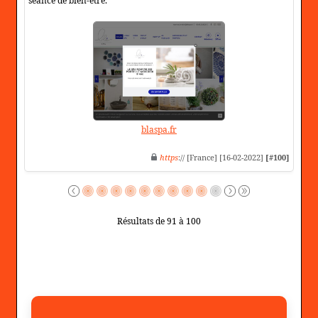
séance de bien-être.
blaspa.fr
https
:// [France] [16-02-2022]
[#100]
Résultats de 91 à 100