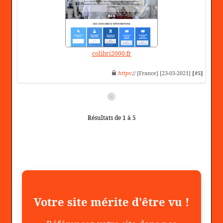
colibri2000.fr
https
:// [France] [23-03-2021]
[#5]
Résultats de 1 à 5
Votre site mérite d'être vu !