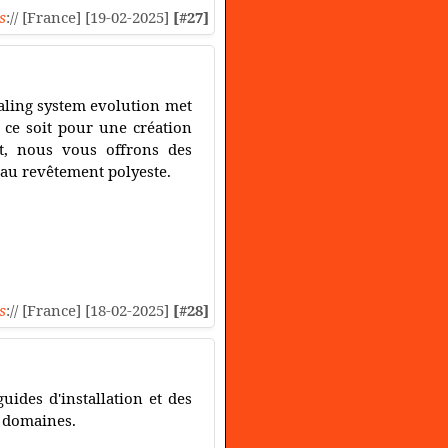
s
:// [France] [19-02-2025]
[#27]
sealing system evolution met
 ce soit pour une création
t, nous vous offrons des
e au revêtement polyeste.
s
:// [France] [18-02-2025]
[#28]
uides d'installation et des
s domaines.