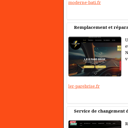
moderne-bati.fr
Remplacement et réparat
U
e
N
v
ler-parebrise.fr
Service de changement 
R