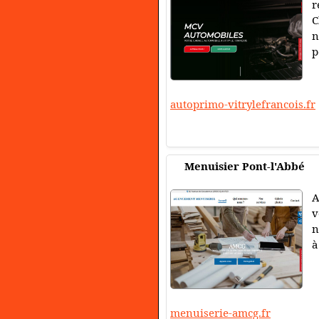
r
C
n
p
autoprimo-vitrylefrancois.fr
Menuisier Pont-l'Abbé
A
v
n
à
menuiserie-amcg.fr