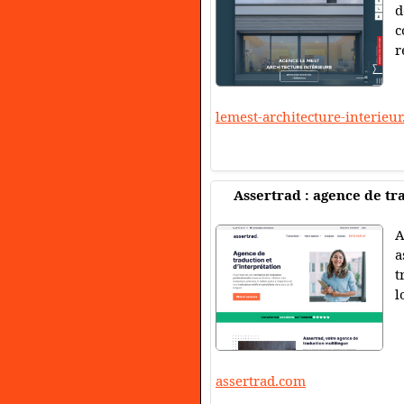
d
c
r
lemest-architecture-interieu
Assertrad : agence de tr
A
a
t
l
assertrad.com