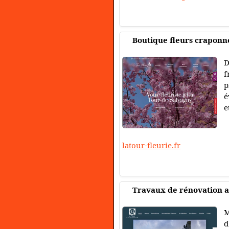
Boutique fleurs craponn
D
f
p
é
e
latour-fleurie.fr
Travaux de rénovation 
M
d