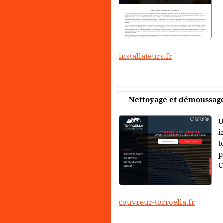
installateurs.fr
Nettoyage et démoussage
U
i
t
p
C
couvreur-torroella.fr