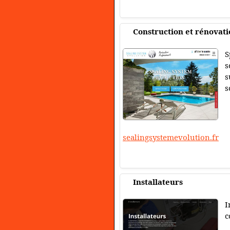
Construction et rénovati
S
s
s
s
sealingsystemevolution.fr
Installateurs
I
c