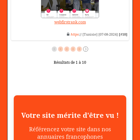
webfirstrank.com
https
:// [Tunisie] [07-08-2024]
[#10]
Résultats de 1 à 10
Votre site mérite d'être vu !
Référencez votre site dans nos
annuaires francophones