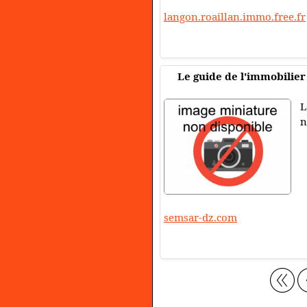
langon.roaillan.immo.free.fr
Le guide de l'immobilier
L
n
semsar-dz.com