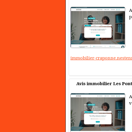
A
p
immobilier-craponne.neste
Avis immobilier Les Pon
A
v