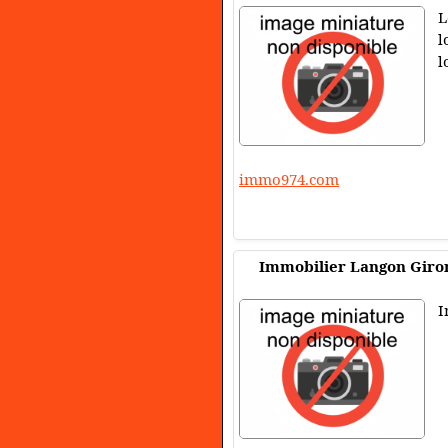
L
l
l
immo974.com
Immobilier Langon Giron
I