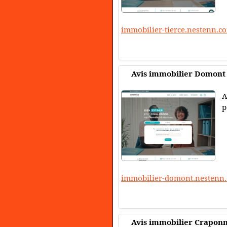
immobilier-tierce.nestenn.c
Avis immobilier Domont
A
p
immobilier-domont.nestenn
Avis immobilier Crapon