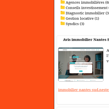
Agences immobilières (6
Conseils investissement 
Diagnostic immobilier (3
Gestion locative (1)
Syndics (3)
Avis immobilier Nantes 
A
l
v
immobilier-nantes-sud.nest