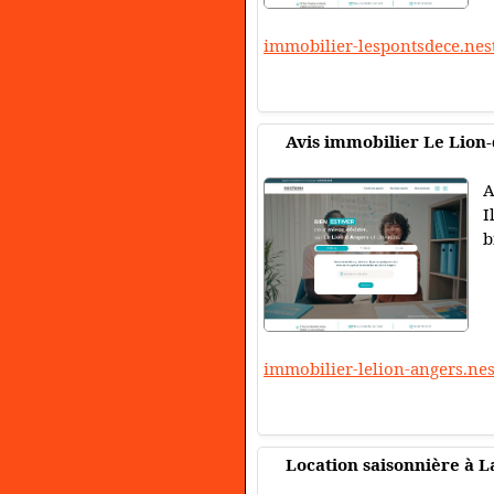
immobilier-lespontsdece.ne
Avis immobilier Le Lion
A
I
b
immobilier-lelion-angers.ne
Location saisonnière à 