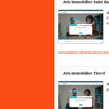
Avis immobilier Saint-B
A
l
v
immobilier-stbarthelemy-an
Avis immobilier Tiercé
A
p