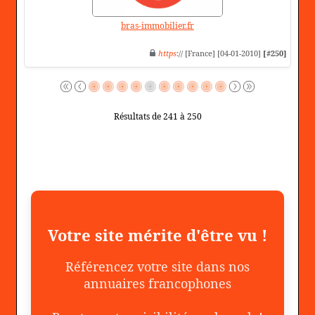
bras-immobilier.fr
https
:// [France] [04-01-2010]
[#250]
Résultats de 241 à 250
Votre site mérite d'être vu !
Référencez votre site dans nos
annuaires francophones