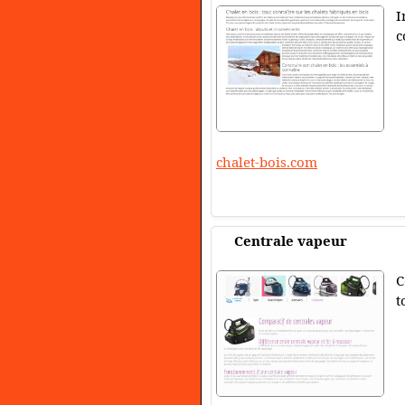
I
c
chalet-bois.com
Centrale vapeur
C
t