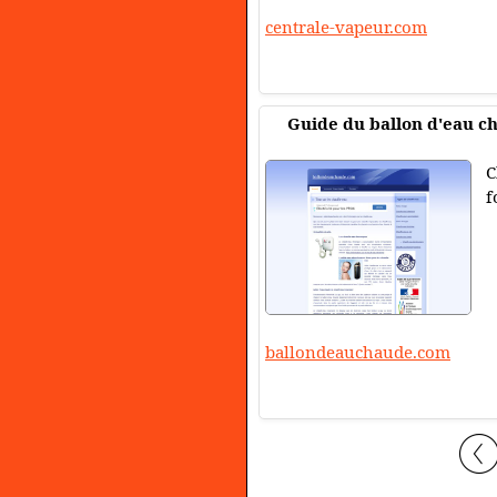
centrale-vapeur.com
Guide du ballon d'eau c
C
f
ballondeauchaude.com