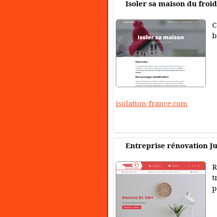
Isoler sa maison du froid
C
b
isolation-france.com
Entreprise rénovation J
R
t
p