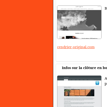
B
cendrier-original.com
Infos sur la clôture en bo
A
p