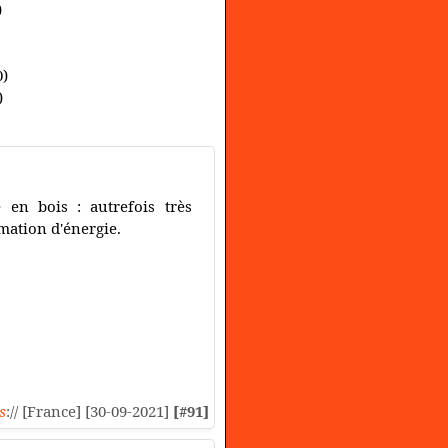
)
0)
)
en bois : autrefois très
mation d'énergie.
s
:// [France] [30-09-2021]
[#91]