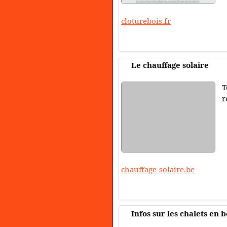
cloturebois.fr
Le chauffage solaire
T
r
chauffage-solaire.be
Infos sur les chalets en b