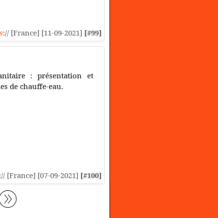
s
:// [France] [11-09-2021]
[#99]
itaire : présentation et
es de chauffe-eau.
:// [France] [07-09-2021]
[#100]