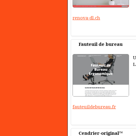
renova-dl.ch
Fauteuil de bureau
U
L
fauteuildebureau.fr
Cendrier-original™