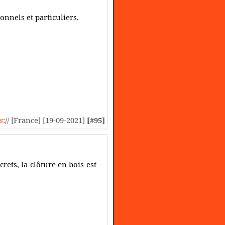
nnels et particuliers.
s
:// [France] [19-09-2021]
[#95]
rets, la clôture en bois est