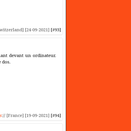
[Switzerland] [24-09-2021]
[#93]
lant devant un ordinateur.
e dos.
s
:// [France] [19-09-2021]
[#94]