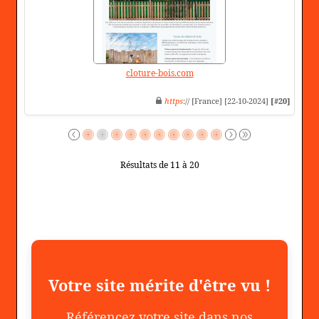
cloture-bois.com
https
:// [France] [22-10-2024]
[#20]
Résultats de 11 à 20
Votre site mérite d'être vu !
Référencez votre site dans nos