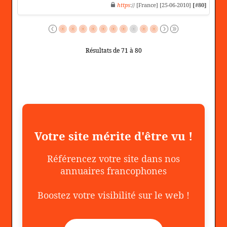
https
:// [France] [25-06-2010]
[#80]
Résultats de 71 à 80
Votre site mérite d'être vu !
Référencez votre site dans nos
annuaires francophones
Boostez votre visibilité sur le web !