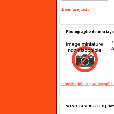
dreamusique.fr
Photographe de mariage s
S
A
sebastienlaban-photographe
SONO LASER2000, DJ, son