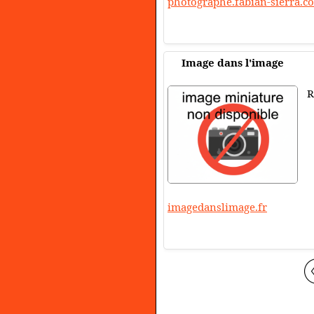
photographe.fabian-sierra.c
Image dans l'image
R
imagedanslimage.fr