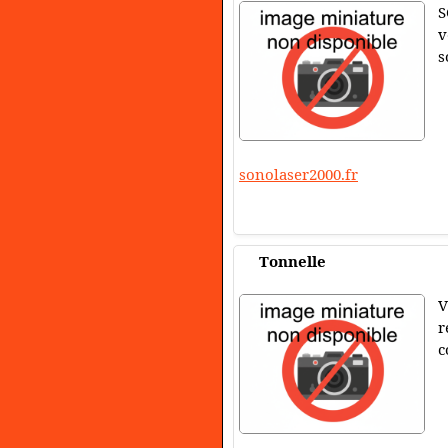
S
v
s
sonolaser2000.fr
Tonnelle
V
r
c