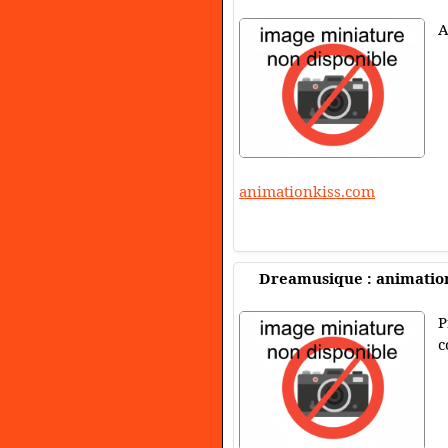
A
animationkiss.com
Dreamusique : animation
P
c