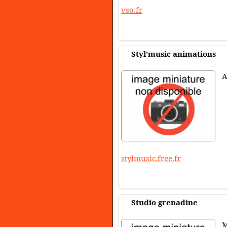
vso.fr
Styl'music animations
A
stylmusic.free.fr
Studio grenadine
M