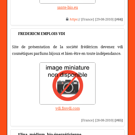
sante-bio.eu
https
:// [France] [29-08-2010]
[#64]
FREDERICM EMPLOIS VDI
Site de présentation de la société frédéricm devenez vdi
cosmétiques parfums bijoux et bien-être en toute indépendance.
vdi.fmvdi.com
[France] [28-08-2010]
[#65]
Elina, médium, bio-énergéticienne