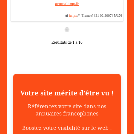
aromalamp.fr
https
:// [France] [21-02-2007]
[#10]
Résultats de 1 à 10
Votre site mérite d'être vu !
Référencez votre site dans nos
annuaires francophones
Boostez votre visibilité sur le web !