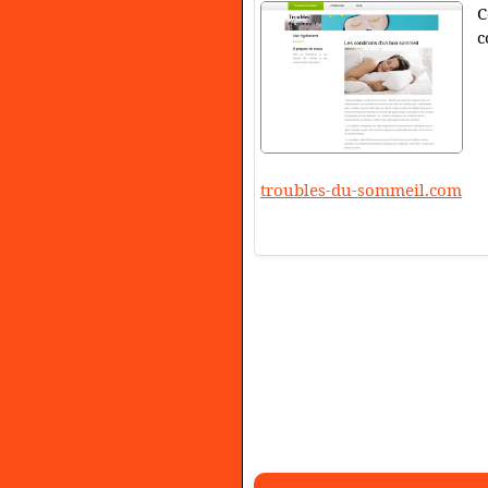
C
c
troubles-du-sommeil.com