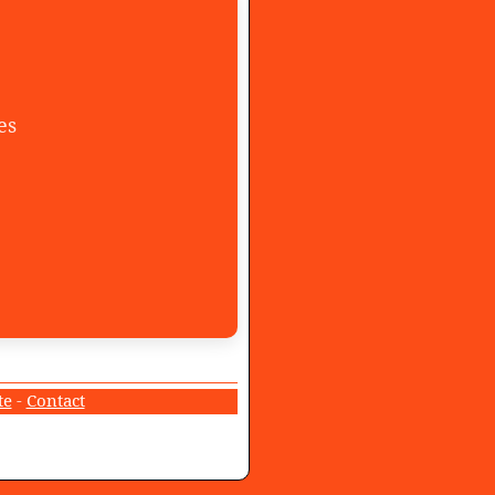
es
te
-
Contact