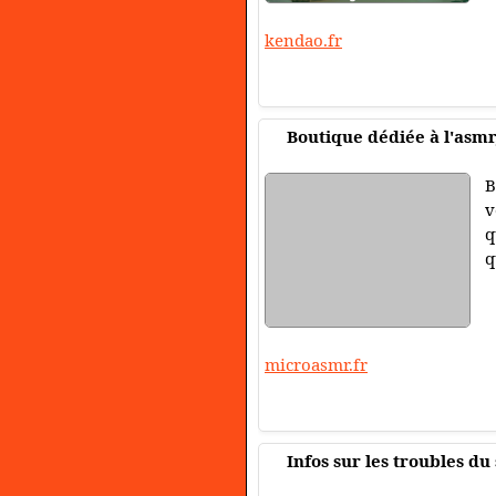
kendao.fr
Boutique dédiée à l'asmr
B
v
q
q
microasmr.fr
Infos sur les troubles d