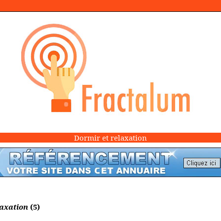
Dormir et relaxation
laxation
(5)