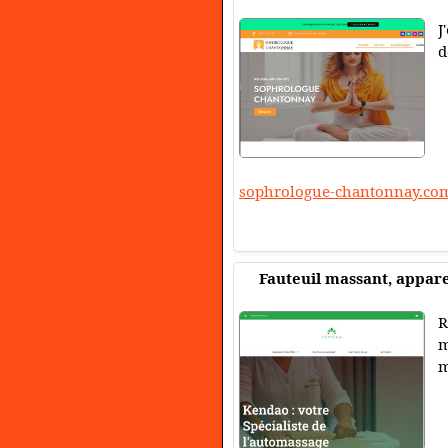
J
d
sophrologue-chantonnay.co
Fauteuil massant, appare
R
m
m