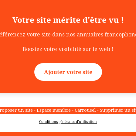
Votre site mérite d'être vu !
éférencez votre site dans nos annuaires francophon
Boostez votre visibilité sur le web !
Ajouter votre site
roposer un site
-
Espace membre
-
Carrousel
-
Supprimer un si
Conditions générales d'utilisation