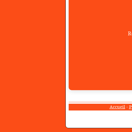
R
Accueil
-
P