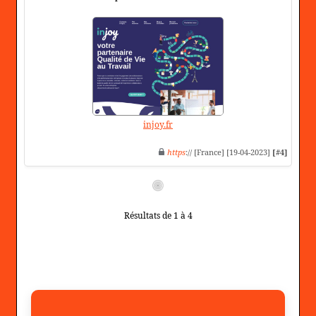
injoy.fr
https
:// [France] [19-04-2023]
[#4]
Résultats de 1 à 4