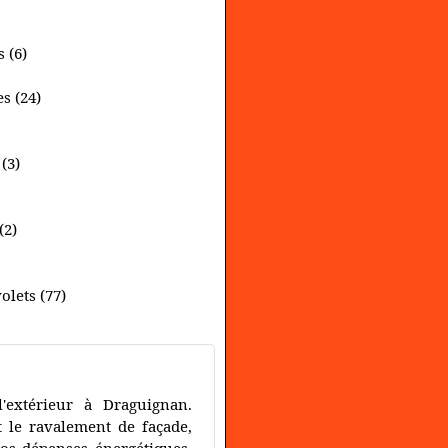
 (6)
s (24)
(3)
(2)
olets (77)
'extérieur à Draguignan.
t le ravalement de façade,