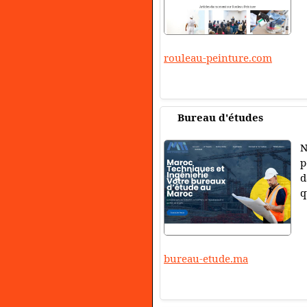
rouleau-peinture.com
Bureau d'études
N
p
d
q
bureau-etude.ma