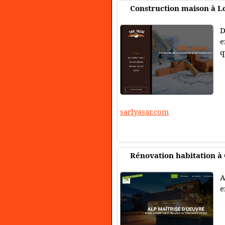
Construction maison à L
D
e
q
sarlyasar.com
Rénovation habitation 
A
e