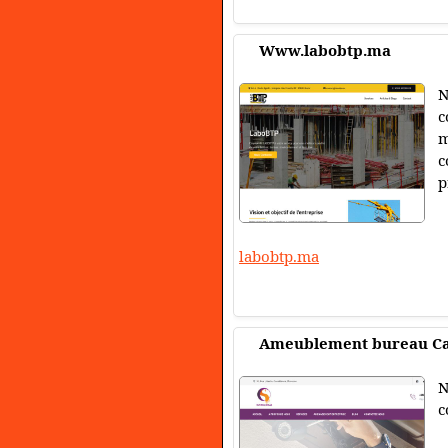
Www.labobtp.ma
N
c
m
c
p
labobtp.ma
Ameublement bureau Ca
N
c