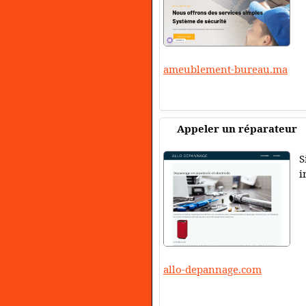
ameublement-bureau.ma
Appeler un réparateur
S
i
allo-depannage.com