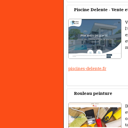
Piscine Delente - Vente e
V
l
e
e
m
piscines-delente.fr
Rouleau peinture
D
e
o
t