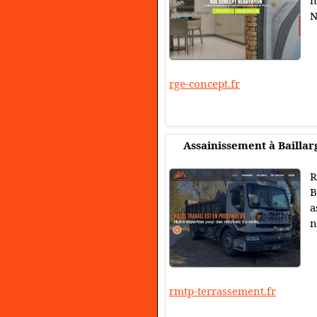
n
N
rge-concept.fr
Assainissement à Baillar
R
B
a
n
rmtp-terrassement.fr