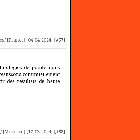
s
:// [France] [04-04-2024]
[#57]
echnologies de pointe nous
nvestissons continuellement
tir des résultats de haute
// [Morocco] [12-03-2024]
[#58]