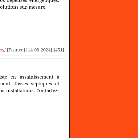
os dépenses énergétiques.
solutions sur-mesure.
s
:// [France] [14-08-2024]
[#51]
iste en assainissement à
ment, fosses septiques et
s installations. Contactez-