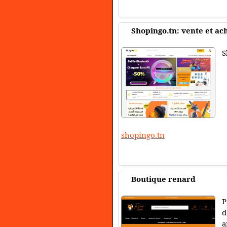
Shopingo.tn: vente et ach
S
shopingo.tn
Boutique renard
P
d
a