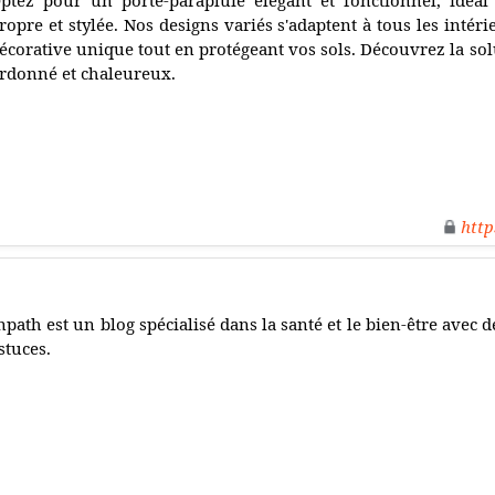
ptez pour un porte-parapluie élégant et fonctionnel, idéal
ropre et stylée. Nos designs variés s'adaptent à tous les intér
écorative unique tout en protégeant vos sols. Découvrez la sol
rdonné et chaleureux.
http
npath est un blog spécialisé dans la santé et le bien-être avec d
stuces.