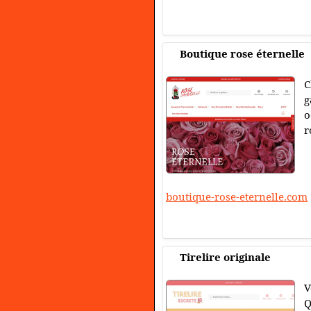
Boutique rose éternelle
C
g
o
r
boutique-rose-eternelle.com
Tirelire originale
V
Q