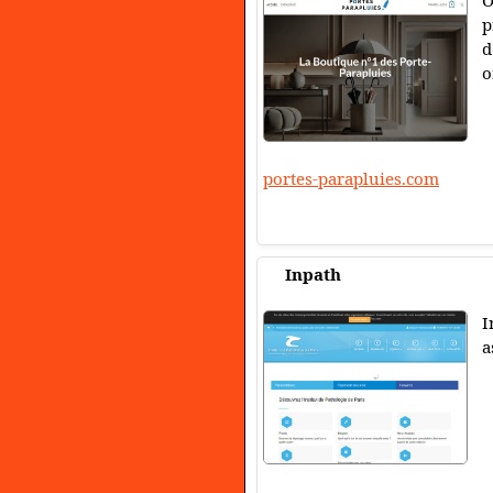
O
p
d
o
portes-parapluies.com
Inpath
I
a