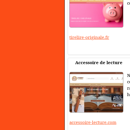
c
tirelire-originale.fr
Accessoire de lecture
N
c
r
h
accessoire-lecture.com