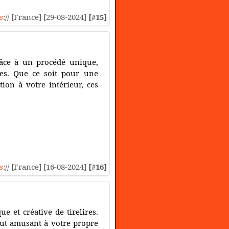
s
:// [France] [29-08-2024]
[#15]
râce à un procédé unique,
ées. Que ce soit pour une
ion à votre intérieur, ces
s
:// [France] [16-08-2024]
[#16]
e et créative de tirelires.
out amusant à votre propre