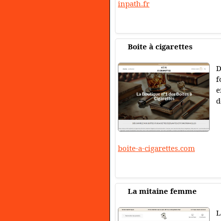
inpath.fr
Boite à cigarettes
D
f
e
d
boite-a-cigarettes.com
La mitaine femme
L