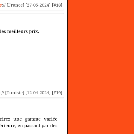
s
:// [France] [27-05-2024]
[#18]
les meilleurs prix.
s
:// [Tunisie] [12-04-2024]
[#19]
vrirez une gamme variée
térieure, en passant par des