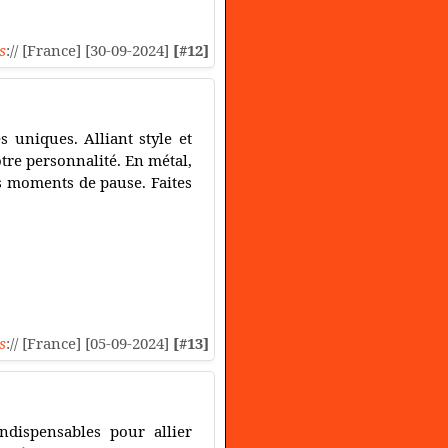
s
:// [France] [30-09-2024]
[#12]
s uniques. Alliant style et
otre personnalité. En métal,
s moments de pause. Faites
s
:// [France] [05-09-2024]
[#13]
dispensables pour allier