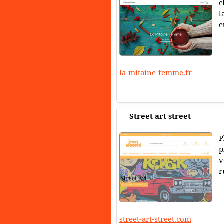
c
l
e
la-mitaine-femme.fr
Street art street
P
p
v
r
street-art-street.com