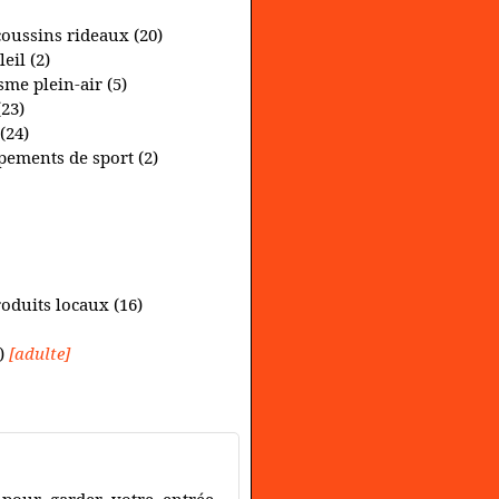
coussins rideaux (20)
eil (2)
me plein-air (5)
(23)
(24)
ipements de sport (2)
roduits locaux (16)
3)
[adulte]