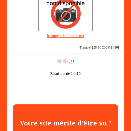
fromage-de-chevre.net
[France] [28-10-2008]
[#10]
Résultats de 1 à 10
Votre site mérite d'être vu !