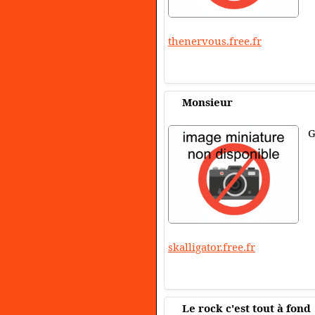
thenervous.free.fr
Monsieur
G
skalligator.free.fr
Le rock c'est tout à fond