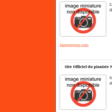
L
(
lamestrong.com
Site Officiel du pianiste
S
d