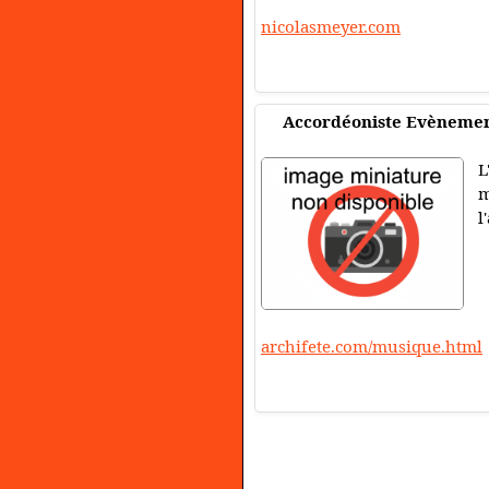
nicolasmeyer.com
Accordéoniste Evènemen
L
m
l
archifete.com/musique.html