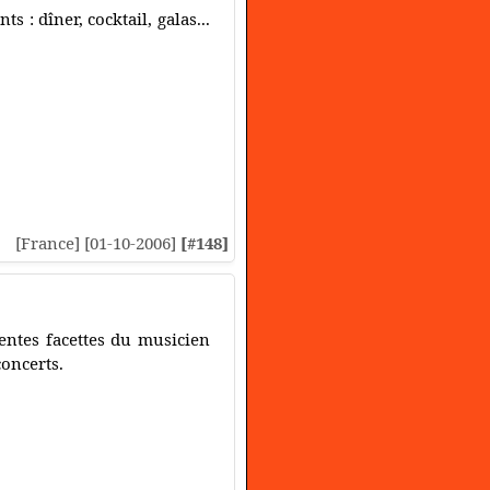
 : dîner, cocktail, galas...
[France] [01-10-2006]
[#148]
rentes facettes du musicien
concerts.