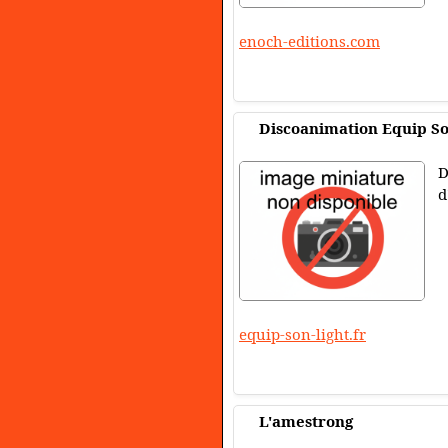
enoch-editions.com
Discoanimation Equip So
D
d
equip-son-light.fr
L'amestrong