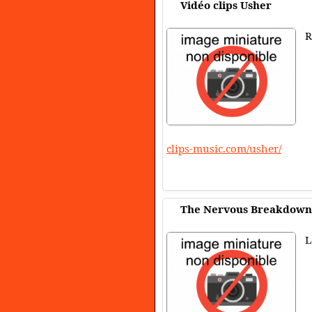
Vidéo clips Usher
R
clips-music.com/usher/
The Nervous Breakdown
L