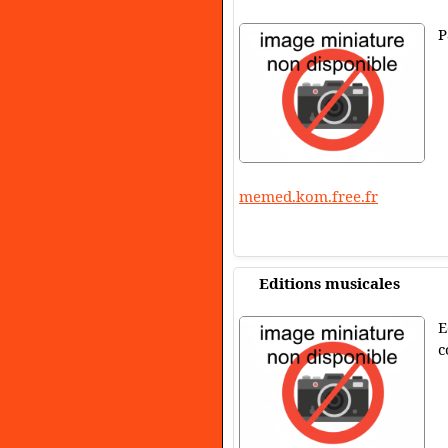
P
memed.kom.free.fr
Editions musicales
E
c