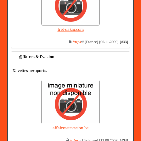
fret-dakar.com
https
:// [France] [06-11-2009]
[#33]
@ffaires & Evasion
Navettes aéroports.
affairesetevasion.be
https
:// [Belgium] [11-08-2009]
[#34]