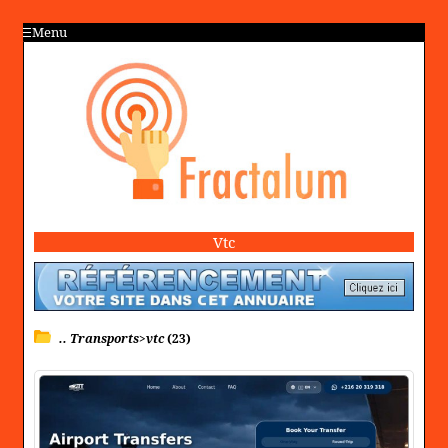
Menu
Vtc
.. Transports>vtc
(23)