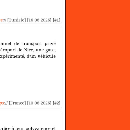
ps
:// [Tunisie] [16-06-2026]
[#1]
onnel de transport privé
aéroport de Nice, une gare,
expérimenté, d'un véhicule
ps
:// [France] [10-06-2026]
[#2]
grâce à leur polyvalence et