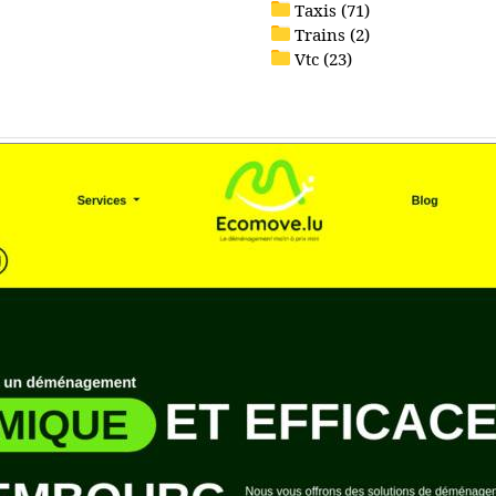
Taxis (71)
Trains (2)
Vtc (23)