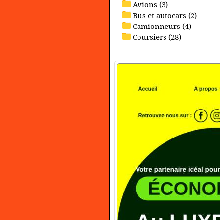
Avions (3)
Bus et autocars (2)
Camionneurs (4)
Coursiers (28)