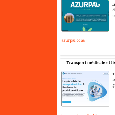
l
d
o
azurpal.com/
Transport médicale et l
T
b
g