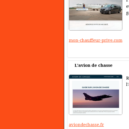
e
g
mon-chauffeur-prive.com
L'avion de chasse
R
l
aviondechasse.fr