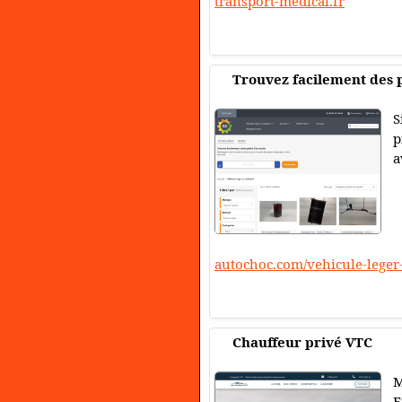
transport-medical.fr
Trouvez facilement des p
S
p
a
autochoc.com/vehicule-leger-e
Chauffeur privé VTC
M
F