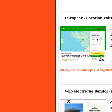
Europcar - Location Voi
E
d
l
d
europcar-atlantique.fr/agenc
Vélo électrique Bandol - 
V
p