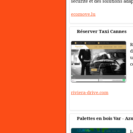
sécurité et des solutions ad
ecomove.lu
Réserver Taxi Cannes
R
d
u
c
riviera-drive.com
Palettes en bois Var - Az
L