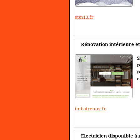
epn13.fr
Rénovation intérieure et 
S
r
r
e
imbatrenov.fr
Electricien disponible à 