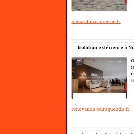
menard-maconnerie.fr
Isolation extérieure à N
O
i
d
i
renovation-saintquentin.fr