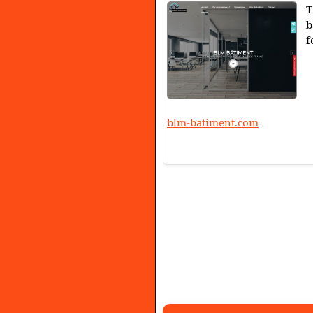
T
b
f
blm-batiment.com