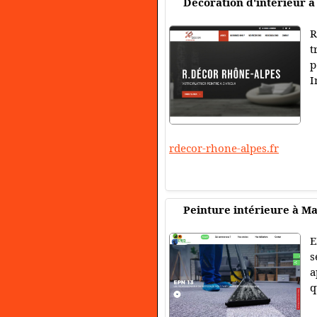
Décoration d'intérieur à
R
t
p
I
rdecor-rhone-alpes.fr
Peinture intérieure à M
E
s
a
q