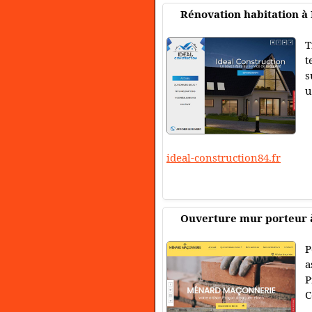
Rénovation habitation à 
T
t
s
u
ideal-construction84.fr
Ouverture mur porteur 
P
a
P
C