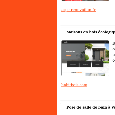
aspe-renovation.fr
Maisons en bois écologiqu
B
c
u
c
habitbois.com
Pose de salle de bain à V