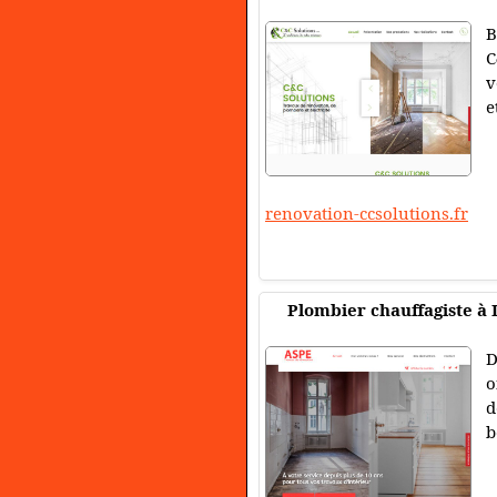
B
C
v
e
renovation-ccsolutions.fr
Plombier chauffagiste à 
D
o
d
b