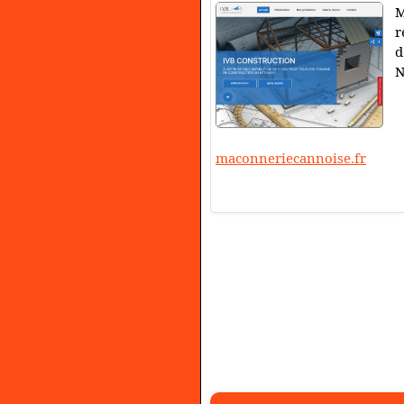
M
r
d
N
maconneriecannoise.fr