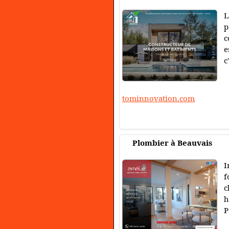
L
p
c
e
c
tominnovation.com
Plombier à Beauvais
I
f
c
h
P