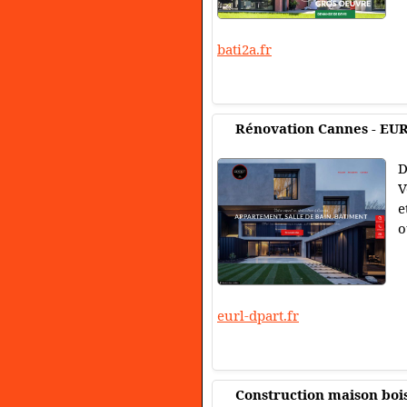
bati2a.fr
Rénovation Cannes - EUR
D
V
e
o
eurl-dpart.fr
Construction maison boi