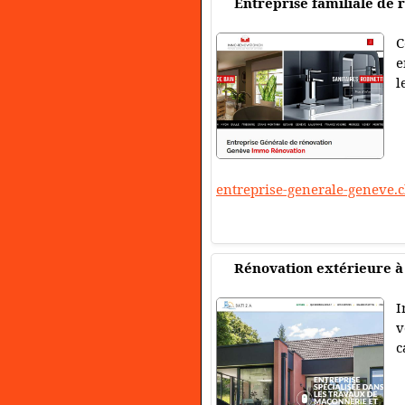
Entreprise familiale de 
C
e
l
entreprise-generale-geneve.
Rénovation extérieure à
I
v
c