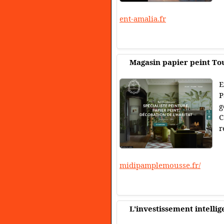
ent-amalia.fr
Magasin papier peint To
E
P
g
C
r
midipamplemousse.fr/
L'investissement intellig