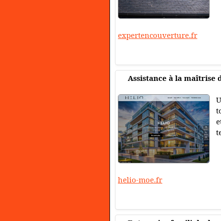
expertencouverture.fr
Assistance à la maîtrise 
U
t
e
t
helio-moe.fr