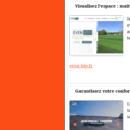
Visualisez l'espace : mai
I
e
a
t
even-btp.fr
Garantissez votre confor
L
u
s