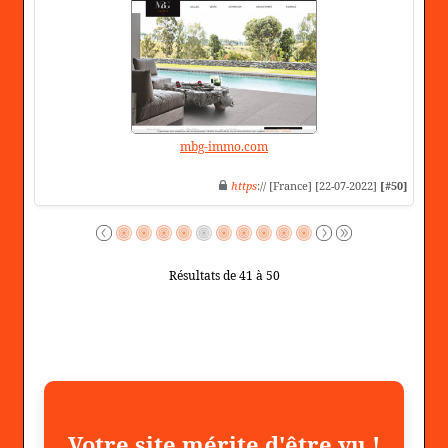
mbg-immo.com
https
:// [France] [22-07-2022]
[#50]
Résultats de 41 à 50
Votre site mérite d'être vu !