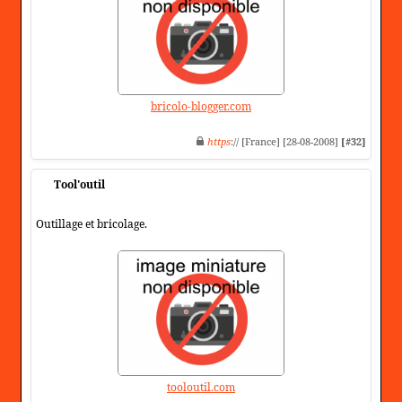
bricolo-blogger.com
https
:// [France] [28-08-2008]
[#32]
Tool'outil
Outillage et bricolage.
tooloutil.com