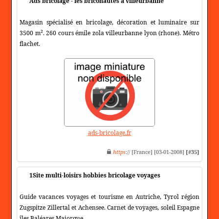
Ads bricolage - les briconautes a villeurbanne
Magasin spécialisé en bricolage, décoration et luminaire sur
3500 m². 260 cours émile zola villeurbanne lyon (rhone). Métro
flachet.
ads-bricolage.fr
https
:// [France] [03-01-2008]
[#35]
1Site multi-loisirs hobbies bricolage voyages
Guide vacances voyages et tourisme en Autriche, Tyrol région
Zugspitze Zillertal et Achensee. Carnet de voyages, soleil Espagne
îles Baléares Majorque.