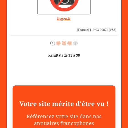
flegon.fr
[France] [19-03-2007]
[#38]
Résultats de 31 à 38
Votre site mérite d'être vu !
Référencez votre site dans nos
annuaires francophones