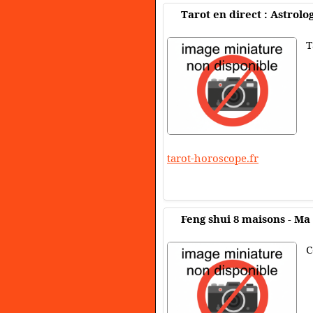
Tarot en direct : Astrolo
T
tarot-horoscope.fr
Feng shui 8 maisons - Ma
C