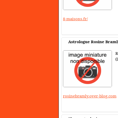
8-maisons.fr/
Astrologue Rosine Bramly
R
(
rosinebramly.over-blog.com