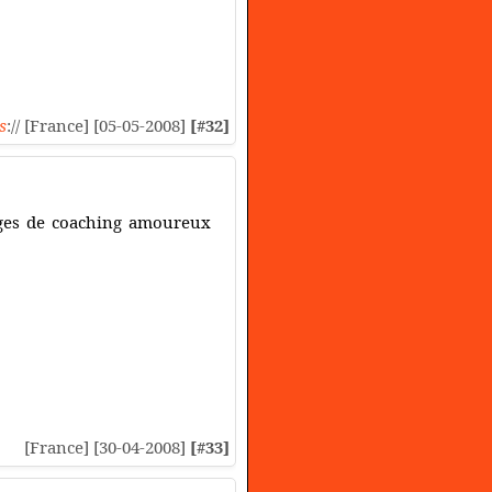
s
:// [France] [05-05-2008]
[#32]
rages de coaching amoureux
[France] [30-04-2008]
[#33]