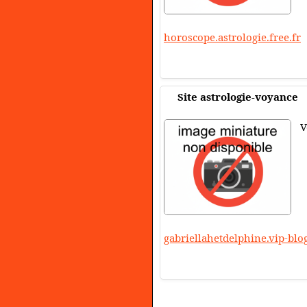
horoscope.astrologie.free.fr
Site astrologie-voyance
V
gabriellahetdelphine.vip-blo