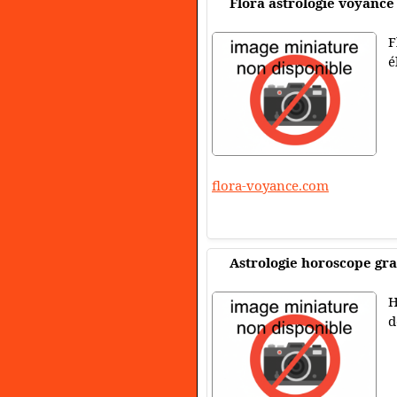
Flora astrologie voyance
F
é
flora-voyance.com
Astrologie horoscope gra
H
d