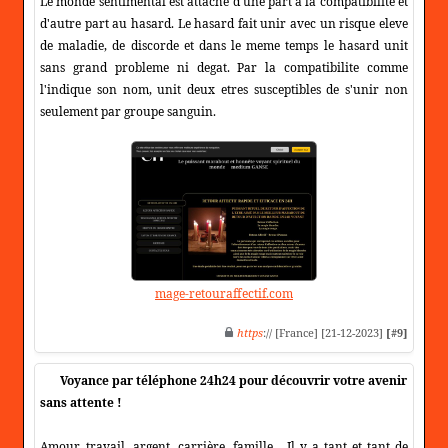
Le monde sentimental est attache d'une part a la compatibilite et
d'autre part au hasard. Le hasard fait unir avec un risque eleve
de maladie, de discorde et dans le meme temps le hasard unit
sans grand probleme ni degat. Par la compatibilite comme
l'indique son nom, unit deux etres susceptibles de s'unir non
seulement par groupe sanguin.
mage-retouraffectif.com
https
:// [France] [21-12-2023]
[#9]
Voyance par téléphone 24h24 pour découvrir votre avenir
sans attente !
Amour, travail, argent, carrière, famille... Il y a tant et tant de