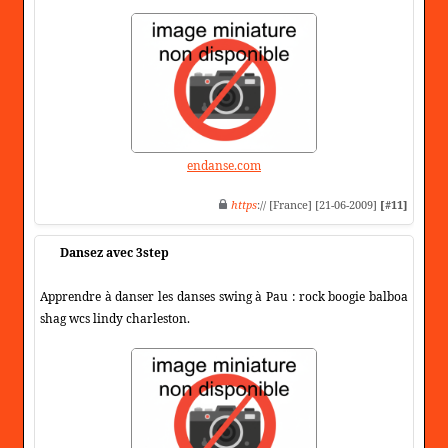
endanse.com
https
:// [France] [21-06-2009]
[#11]
Dansez avec 3step
Apprendre à danser les danses swing à Pau : rock boogie balboa
shag wcs lindy charleston.