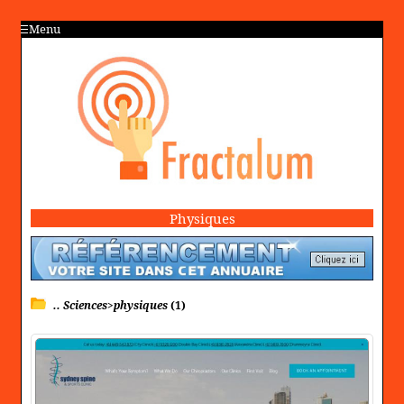
Menu
Physiques
.. Sciences>physiques
(1)