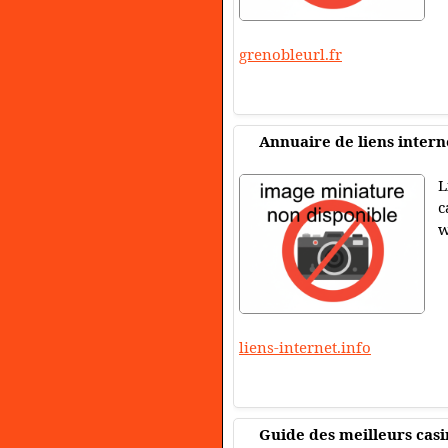
grenobleurl.fr
Annuaire de liens intern
L
c
w
liens-internet.info
Guide des meilleurs cas