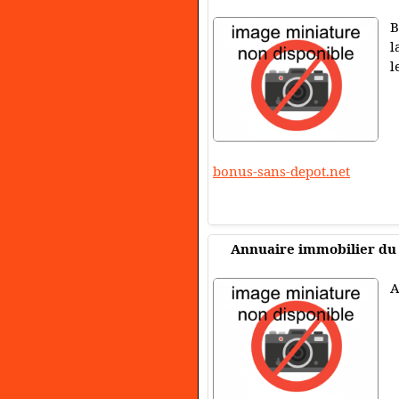
B
l
l
bonus-sans-depot.net
Annuaire immobilier du
A