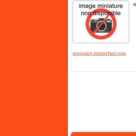
A
annuaire.misterfast.com