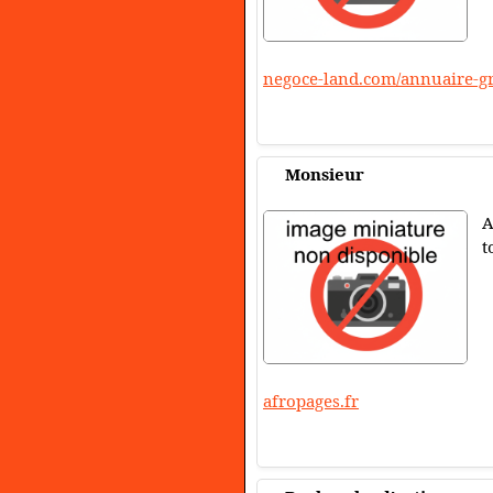
negoce-land.com/annuaire-gr
Monsieur
A
t
afropages.fr