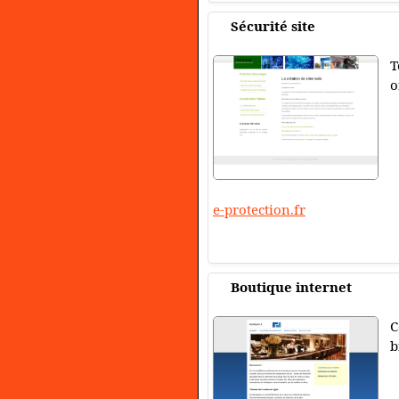
Sécurité site
T
o
e-protection.fr
Boutique internet
C
b