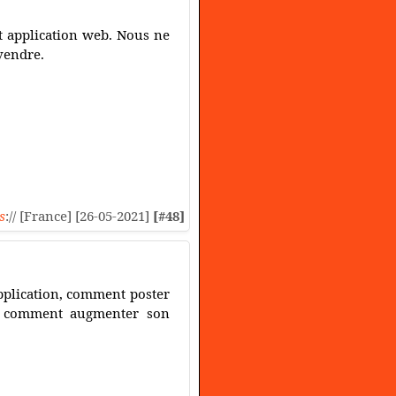
t application web. Nous ne
evendre.
s
:// [France] [26-05-2021]
[#48]
application, comment poster
s, comment augmenter son