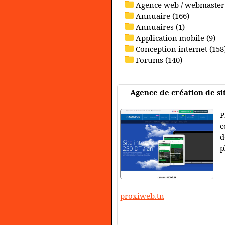
Agence web / webmaster 
Annuaire (166)
Annuaires (1)
Application mobile (9)
Conception internet (158
Forums (140)
Agence de création de si
P
c
d
p
proxiweb.tn