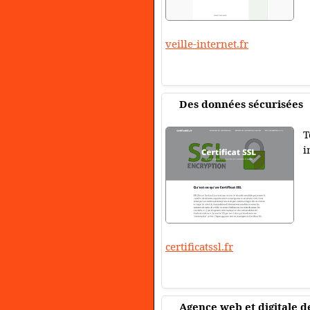
veille-internet.fr
Des données sécurisées
T
i
certificatssl.fr
Agence web et digitale d