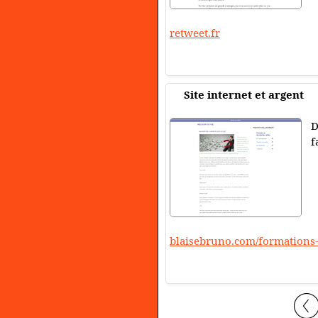
retweet.fr
Site internet et argent
D
f
blaisebruno.com/formations