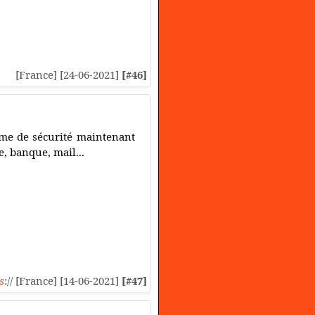
[France] [24-06-2021]
[#46]
orme de sécurité maintenant
, banque, mail...
s
:// [France] [14-06-2021]
[#47]