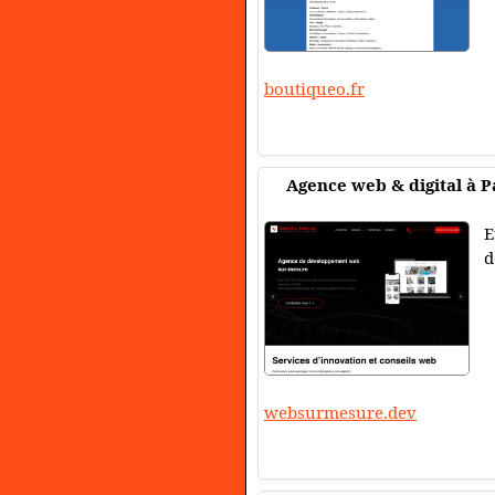
boutiqueo.fr
Agence web & digital à P
E
d
websurmesure.dev