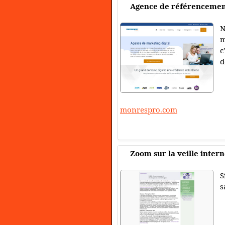
Agence de référencemen
N
m
c
d
monrespro.com
Zoom sur la veille intern
S
s