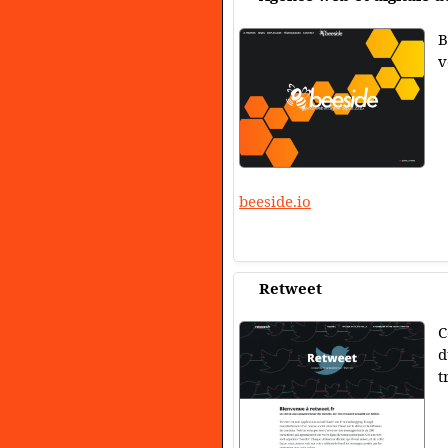
B
v
beeside.io
Retweet
C
d
t