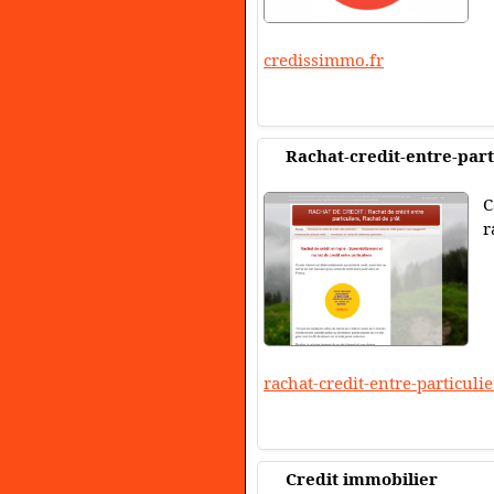
credissimmo.fr
Rachat-credit-entre-part
C
r
rachat-credit-entre-particuli
Credit immobilier