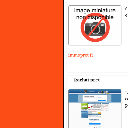
S
e
immopret.fr
Rachat pret
L
c
p