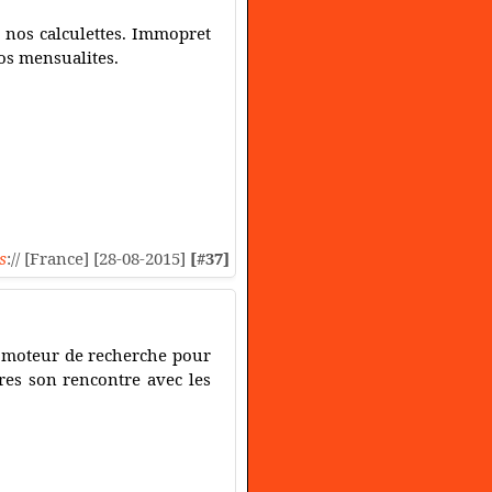
c nos calculettes. Immopret
os mensualites.
s
:// [France] [28-08-2015]
[#37]
on moteur de recherche pour
pres son rencontre avec les