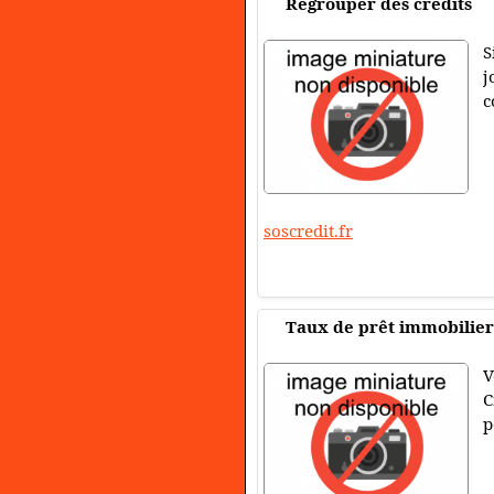
Regrouper des crédits
S
j
c
soscredit.fr
Taux de prêt immobilier
V
C
p