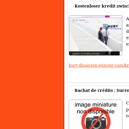
Kostenloser kredit zwis
A
a
d
e
e
kurt-finanzen.wixsite.com/k
Rachat de crédits : Sur
C
p
r