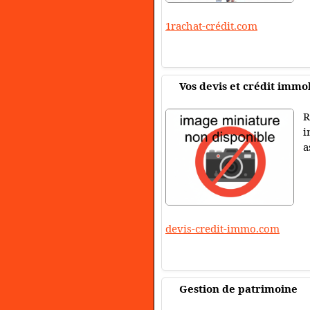
1rachat-crédit.com
Vos devis et crédit immob
R
i
a
devis-credit-immo.com
Gestion de patrimoine