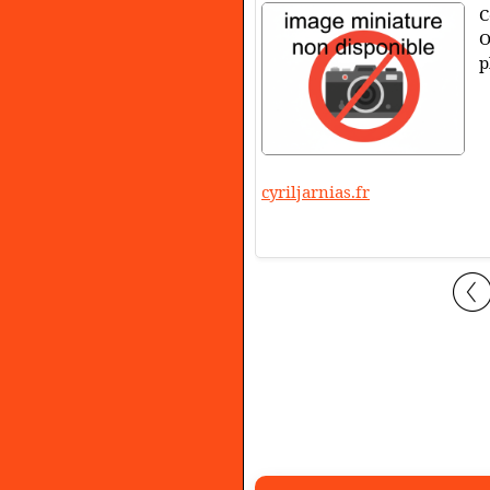
C
O
p
cyriljarnias.fr