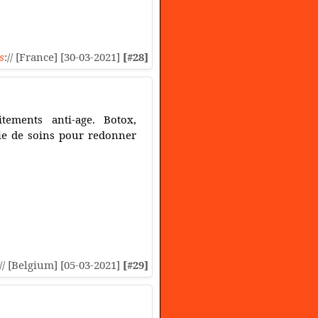
s
:// [France] [30-03-2021]
[#28]
itements anti-age. Botox,
ie de soins pour redonner
:// [Belgium] [05-03-2021]
[#29]