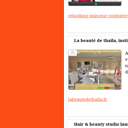
relooking-minceur-coigniere
La beauté de thaïla, inst
A
v
n
d
labeautedethaila.fr
Hair & beauty studio la