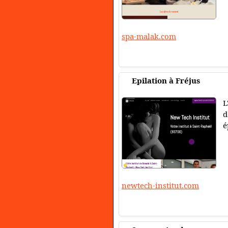
spa-malak.com
Epilation à Fréjus
L
d
é
newtech-institut.com