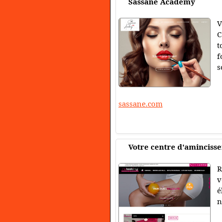
Sassane Academy
V
C
t
f
s
sassane.com
Votre centre d'amincisse
R
v
é
n