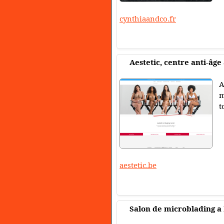
cynthiaandco.fr
Aestetic, centre anti-âge
A
m
t
aestetic.be
Salon de microblading a 