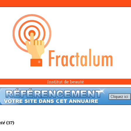
Institut de beauté
uté
(37)