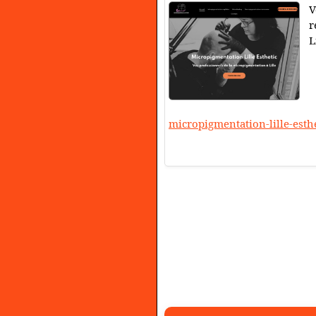
V
r
L
micropigmentation-lille-esthe