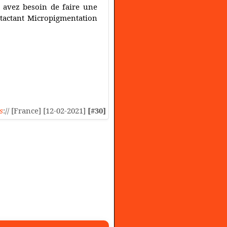
s avez besoin de faire une
ntactant Micropigmentation
s
:// [France] [12-02-2021]
[#30]