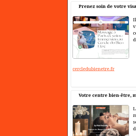
Prenez soin de votre visa
I
v
c
d
cercledubienetre.fr
Votre centre bien-être, 
L
m
s
d