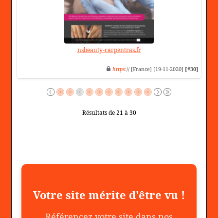
nsbeauty-carpentras.fr
https
:// [France] [19-11-2020]
[#30]
Résultats de 21 à 30
Votre site mérite d'être vu !
Référencez votre site dans nos