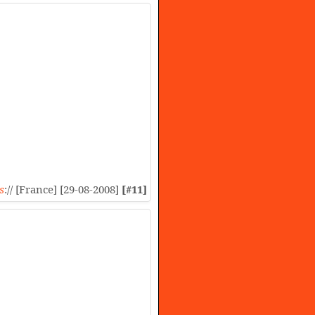
s
:// [France] [29-08-2008]
[#11]