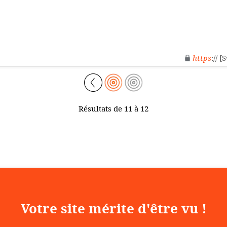
https
:// 
Résultats de 11 à 12
Votre site mérite d'être vu !