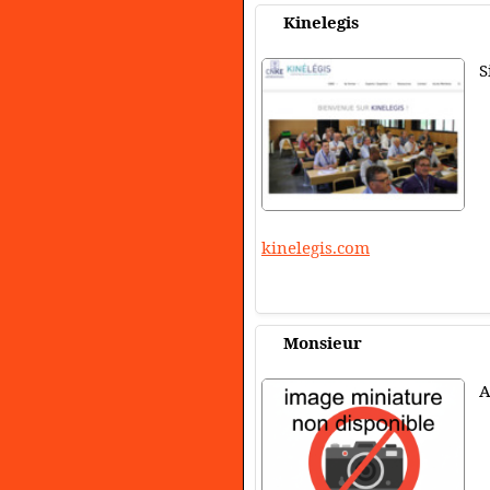
Kinelegis
S
kinelegis.com
Monsieur
A