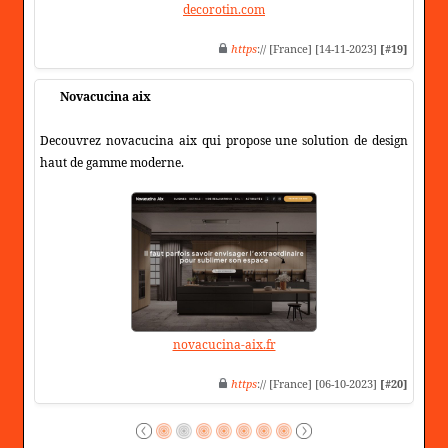
decorotin.com
https
:// [France] [14-11-2023]
[#19]
Novacucina aix
Decouvrez novacucina aix qui propose une solution de design
haut de gamme moderne.
novacucina-aix.fr
https
:// [France] [06-10-2023]
[#20]