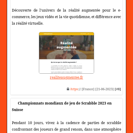
Découverte de l'univers de la réalité augmentée pour le e-
commerce, les jeux vidéo et la vie quotidienne, et différence avec
la réalité virtuelle.
realiteaugmentee.fr
https
:// [France] [21-06-2023]
[#8]
Championnats mondiaux de jeu de Scrabble 2023 en
Suisse
Pendant 10 jours, vivez à la cadence de parties de scrabble
confrontant des joueurs de grand renom, dans une atmosphère