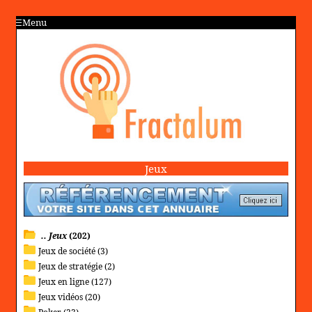
Menu
Jeux
.. Jeux
(202)
Jeux de société (3)
Jeux de stratégie (2)
Jeux en ligne (127)
Jeux vidéos (20)