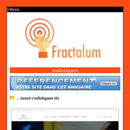
Menu
Radiologues
.. Santé>radiologues
(6)