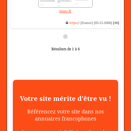
imao.fr
https
:// [France] [05-12-2008]
[#6]
Résultats de 1 à 6
Votre site mérite d'être vu !
Référencez votre site dans nos
annuaires francophones