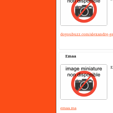
doyoubuzz.com/alexandre-g
Emaa
E
emaa.ma