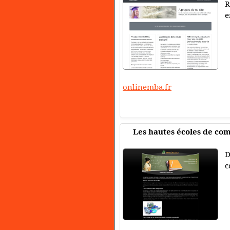
R
e
onlinemba.fr
Les hautes écoles de c
D
c