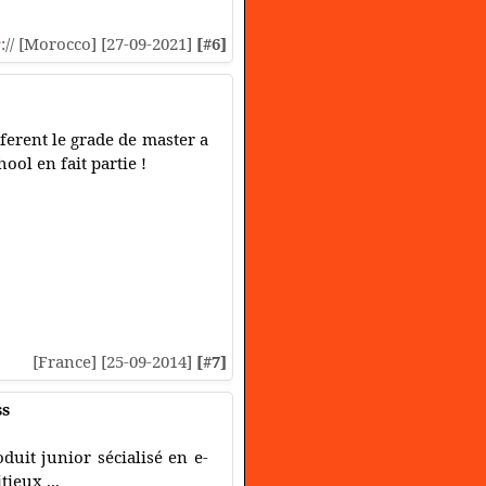
s
:// [Morocco] [27-09-2021]
[#6]
ferent le grade de master a
ol en fait partie !
[France] [25-09-2014]
[#7]
ss
uit junior sécialisé en e-
ieux ...