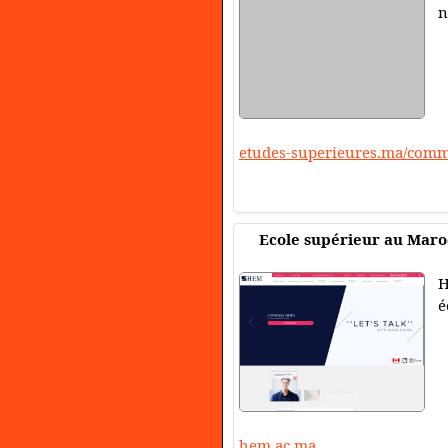
n
etudes-superieures.ma/comme
Ecole supérieur au Maro
H
é
hem.ac.ma