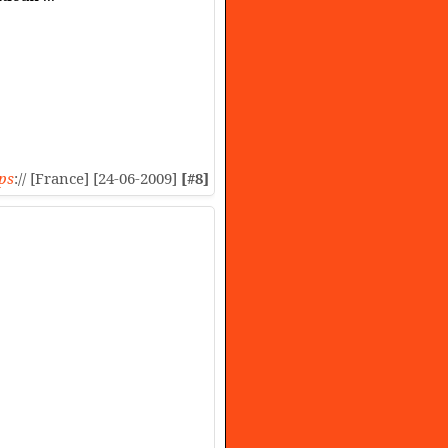
ps
:// [France] [24-06-2009]
[#8]