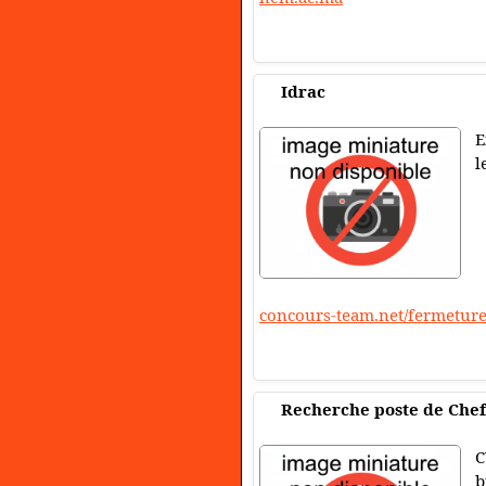
Idrac
E
l
concours-team.net/fermetur
Recherche poste de Chef 
C
b