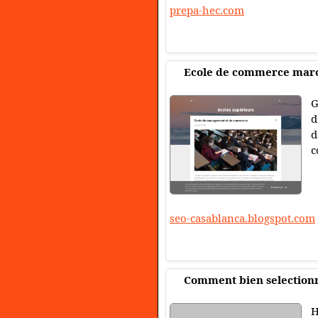
prepa-hec.com
Ecole de commerce mar
G
d
d
c
seo-casablanca.blogspot.com
Comment bien selectionn
H