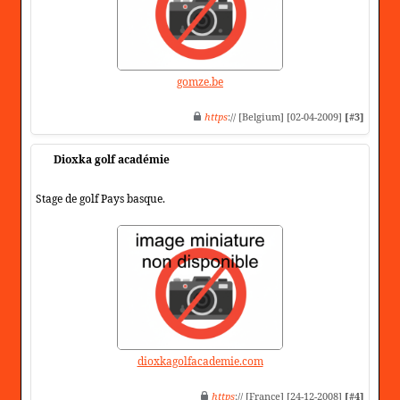
gomze.be
https
:// [Belgium] [02-04-2009]
[#3]
Dioxka golf académie
Stage de golf Pays basque.
dioxkagolfacademie.com
https
:// [France] [24-12-2008]
[#4]