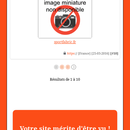
sportfabric.fr
https
:// [France] [25-03-2016]
[#10]
Résultats de 1 à 10
Votre site mérite d'être vu !