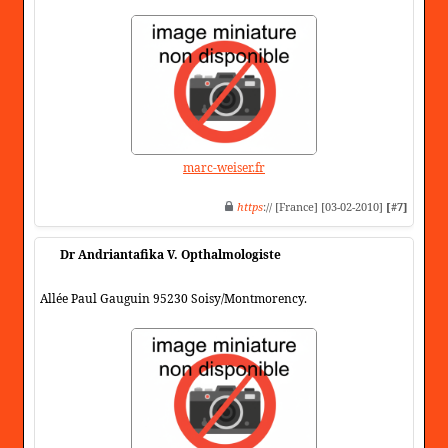
marc-weiser.fr
https
:// [France] [03-02-2010]
[#7]
Dr Andriantafika V. Opthalmologiste
Allée Paul Gauguin 95230 Soisy/Montmorency.