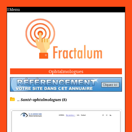
Menu
Ophtalmologues
.. Santé>ophtalmologues
(8)