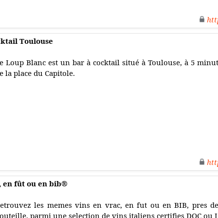
htt
cktail Toulouse
e Loup Blanc est un bar à cocktail situé à Toulouse, à 5 minu
e la place du Capitole.
htt
, en fût ou en bib®
etrouvez les memes vins en vrac, en fut ou en BIB, pres de
outeille, parmi une selection de vins italiens certifies DOC ou 