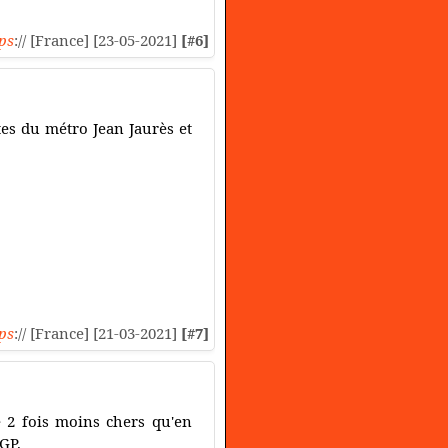
ps
:// [France] [23-05-2021]
[#6]
tes du métro Jean Jaurès et
ps
:// [France] [21-03-2021]
[#7]
 2 fois moins chers qu'en
IGP.