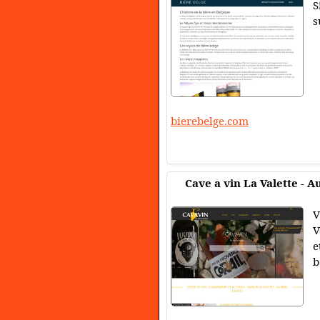
S
s
bierebelge.com
Cave a vin La Valette - A
V
V
e
b