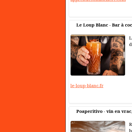
Le Loup Blanc - Bar à co
L
d
le-loup-blanc.fr
Poaperitivo - vin en vrac
R
b