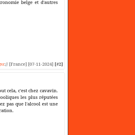
tronomie belge et d'autres
ps
:// [France] [07-11-2024]
[#2]
t cela, c'est chez cavavin.
cooliques les plus réputées
iez pas que l'alcool est une
ation.