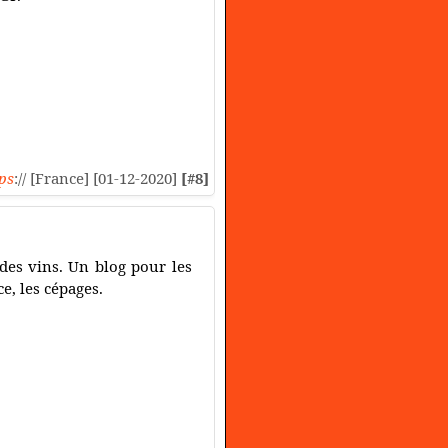
ps
:// [France] [01-12-2020]
[#8]
 des vins. Un blog pour les
e, les cépages.