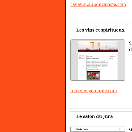
cavavin.auboncaviste.com
Les vins et spiritueux
S
c
tournee-generale.com
Le salon du Jura
G