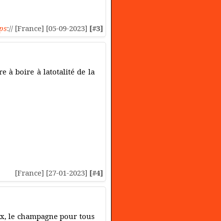
ps
:// [France] [05-09-2023]
[#3]
e à boire à latotalité de la
[France] [27-01-2023]
[#4]
eux, le champagne pour tous