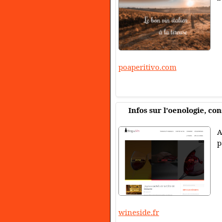
poaperitivo.com
Infos sur l'oenologie, con
A
p
wineside.fr