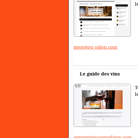
l
menetou-salon.com
Le guide des vins
T
l
apprentiesommeliere.com