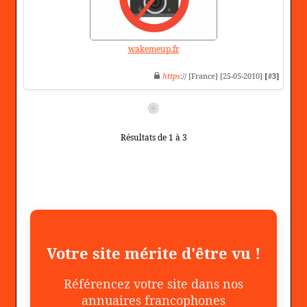
wakemeup.fr
https
:// [France] [25-05-2010]
[#3]
Résultats de 1 à 3
Votre site mérite d'être vu !
Référencez votre site dans nos
annuaires francophones