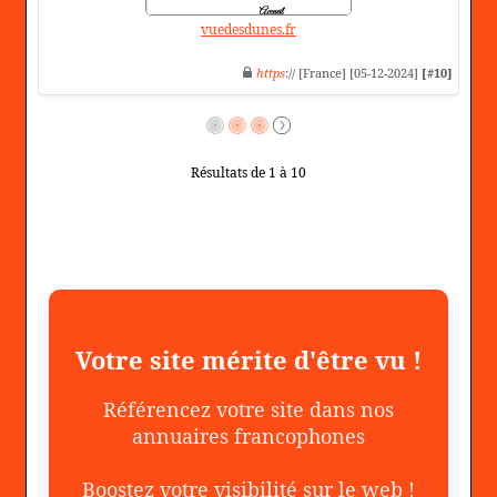
vuedesdunes.fr
https
:// [France] [05-12-2024]
[#10]
Résultats de 1 à 10
Votre site mérite d'être vu !
Référencez votre site dans nos
annuaires francophones
Boostez votre visibilité sur le web !