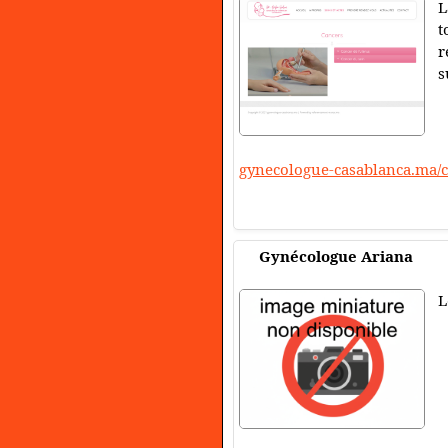
L
t
r
s
gynecologue-casablanca.ma/
Gynécologue Ariana
L