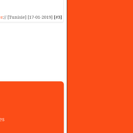
ps
:// [Tunisie] [17-01-2019]
[#3]
es