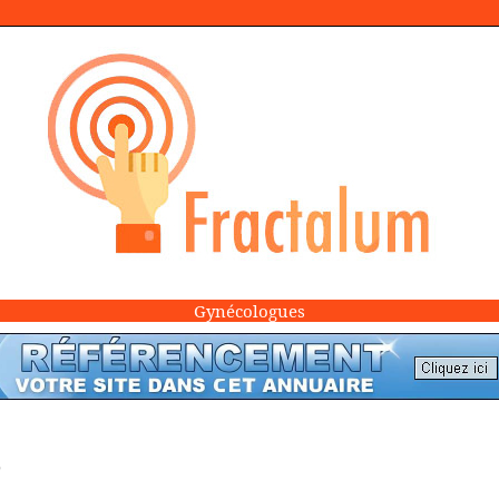
Gynécologues
)