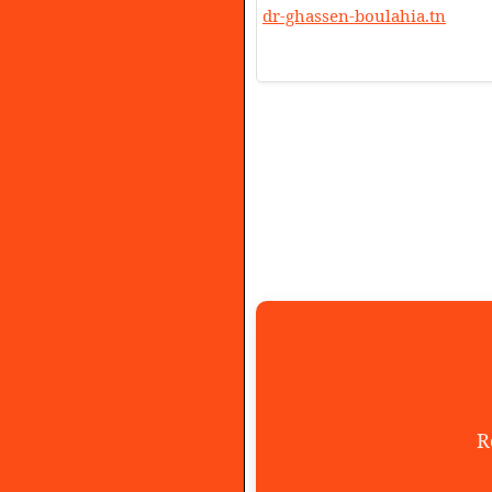
dr-ghassen-boulahia.tn
R