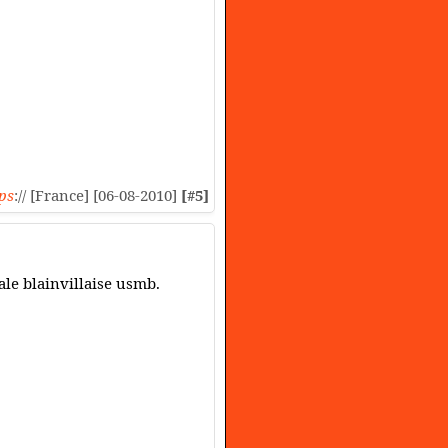
ps
:// [France] [06-08-2010]
[#5]
ale blainvillaise usmb.