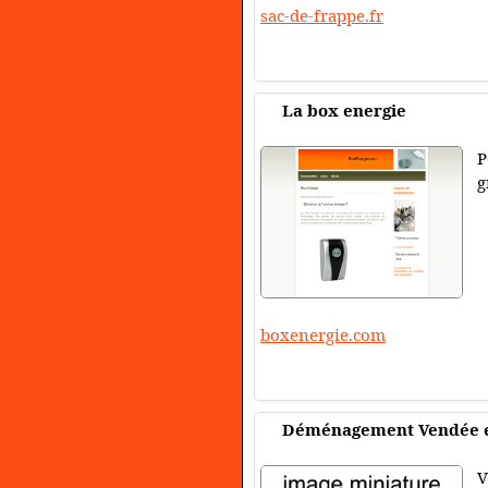
sac-de-frappe.fr
La box energie
P
g
boxenergie.com
Déménagement Vendée e
V