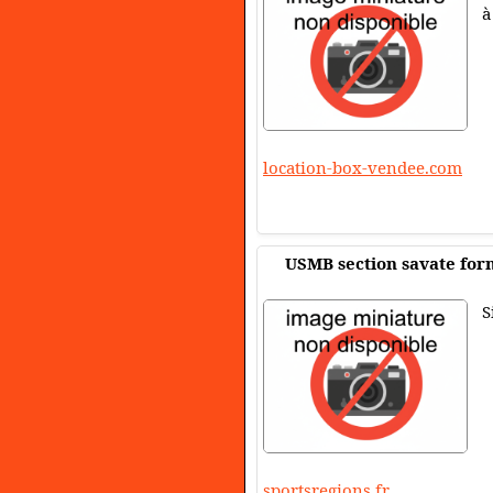
à
location-box-vendee.com
USMB section savate for
S
sportsregions.fr