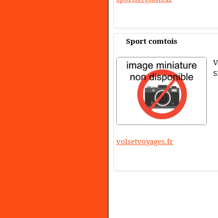
Sport comtois
V
S
volsetvoyages.fr