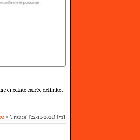
 une enceinte carrée délimitée
ps
:// [France] [22-11-2024]
[#1]