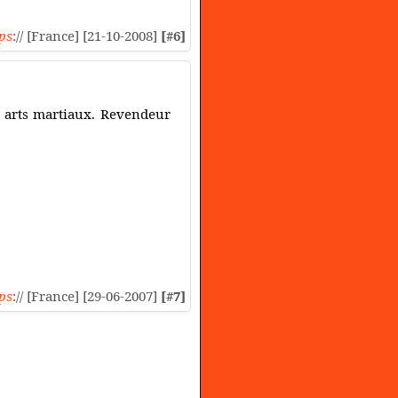
ps
:// [France] [21-10-2008]
[#6]
s arts martiaux. Revendeur
ps
:// [France] [29-06-2007]
[#7]