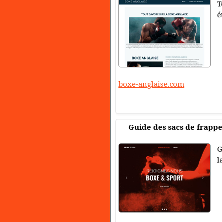
T
é
boxe-anglaise.com
Guide des sacs de frapp
G
l