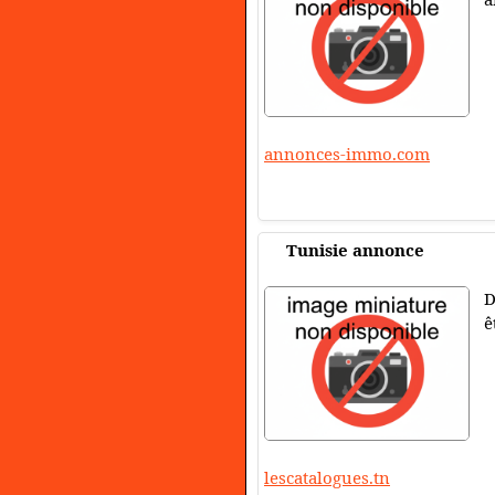
annonces-immo.com
Tunisie annonce
D
ê
lescatalogues.tn