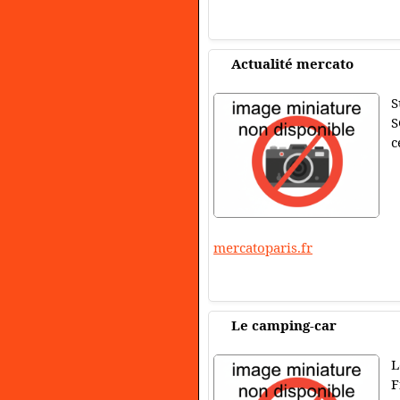
Actualité mercato
S
S
c
mercatoparis.fr
Le camping-car
L
F