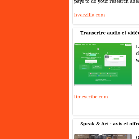
pays to do your research ahe
hvaczilla.com
Transcrire audio et vidéo
L
c
w
limescribe.com
Speak & Act : avis et off
O