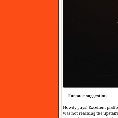
Furnace suggestion.
Howdy guys! Excellent platfo
was not reaching the upstair