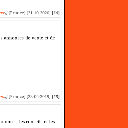
ps
:// [France] [21-10-2020]
[#4]
es annonces de vente et de
ps
:// [France] [28-06-2019]
[#5]
nnonces, les conseils et les