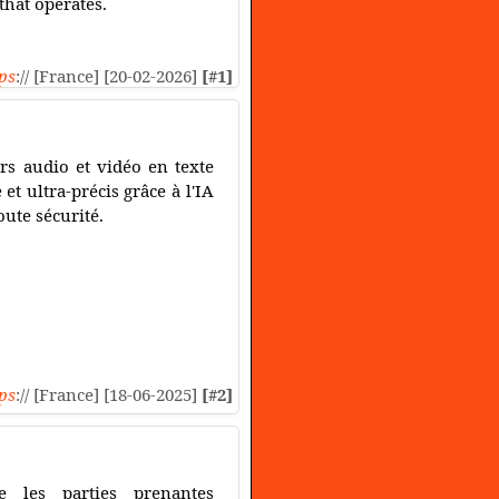
that operates.
ps
:// [France] [20-02-2026]
[#1]
rs audio et vidéo en texte
 et ultra-précis grâce à l'IA
ute sécurité.
ps
:// [France] [18-06-2025]
[#2]
 les parties prenantes