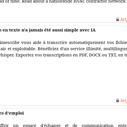
ad of time. Read about a nationwide HVAC contractor network 
htt
 en texte n'a jamais été aussi simple avec IA
imescribe vous aide à transcrire automatiquement vos fichie
lair et exploitable. Bénéficiez d'un service illimité, multilingue
hisper. Exportez vos transcriptions en PDF, DOCX ou TXT, en to
htt
res d'emploi
ffrir un espace d'échange et de communication entre