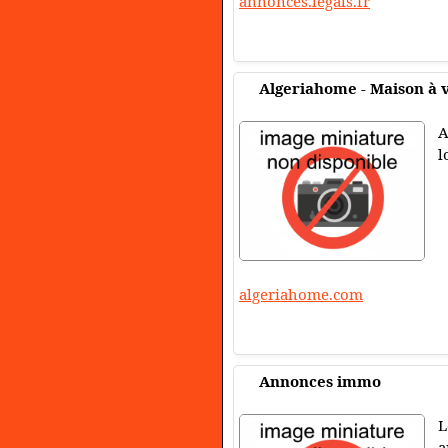
annonces.legals.fr
Algeriahome - Maison à v
A
l
algeriahome.com
Annonces immo
L
a