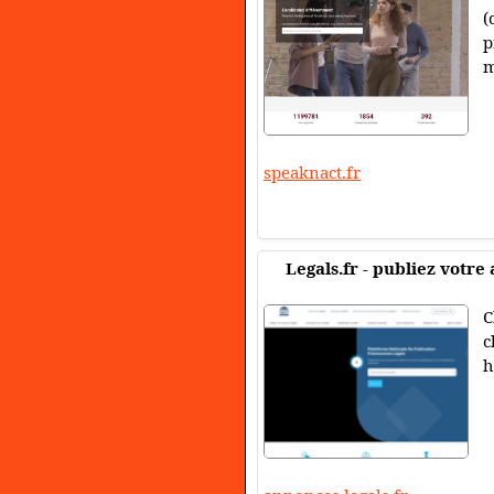
(
p
m
speaknact.fr
Legals.fr - publiez votre
C
c
h