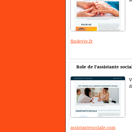
findevie.fr
Role de l'assistante socia
V
d
assistantesociale.com