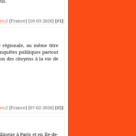
els.
ps
:// [France] [16-03-2026]
[#1]
e régionale, au même titre
enquêtes publiques partout
ion des citoyens à la vie de
ps
:// [France] [07-02-2026]
[#2]
ingue à Paris et en île-de-