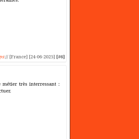
ps
:// [France] [24-06-2025]
[#6]
 métier très interressant :
ctuer.