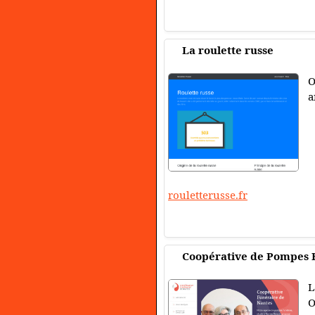
La roulette russe
O
a
rouletterusse.fr
Coopérative de Pompes F
L
O