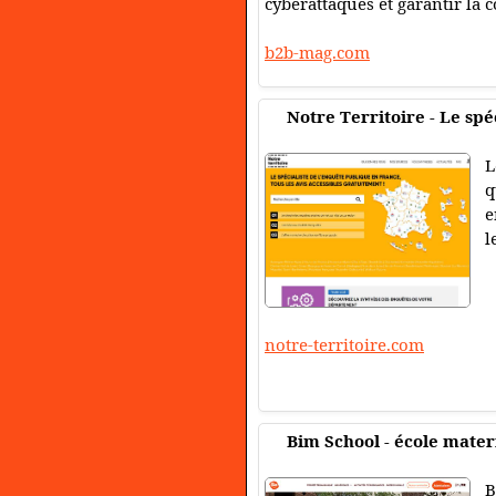
cyberattaques et garantir la 
b2b-mag.com
Notre Territoire - Le spé
L
q
e
l
notre-territoire.com
Bim School - école mater
B