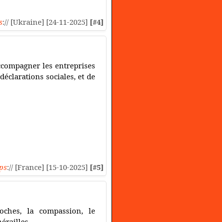
s
:// [Ukraine] [24-11-2025]
[#4]
accompagner les entreprises
déclarations sociales, et de
ps
:// [France] [15-10-2025]
[#5]
oches, la compassion, le
érailles.