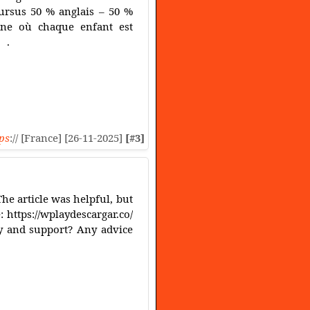
cursus 50 % anglais – 50 %
aine où chaque enfant est
 .
ps
:// [France] [26-11-2025]
[#3]
The article was helpful, but
: https://wplaydescargar.co/
ty and support? Any advice