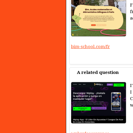
F
f
a
bim-school.com/fr
A related question
I
I
C
w