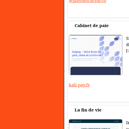
wplaydescargar.co
Cabinet de paie
S
d
l
kali-pay.fr
La fin de vie
I
s