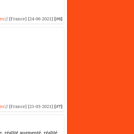
ps
:// [France] [24-06-2021]
[#6]
ps
:// [France] [25-03-2021]
[#7]
, réalité augmenté, réalité