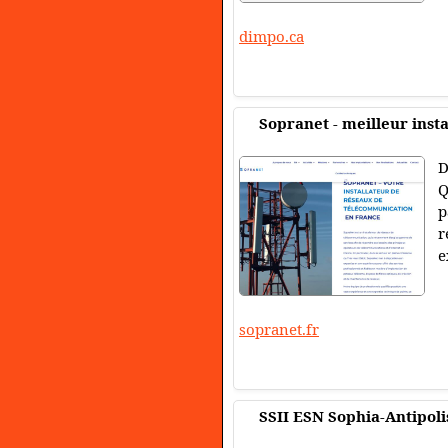
dimpo.ca
Sopranet - meilleur ins
D
Q
p
r
e
sopranet.fr
SSII ESN Sophia-Antipoli