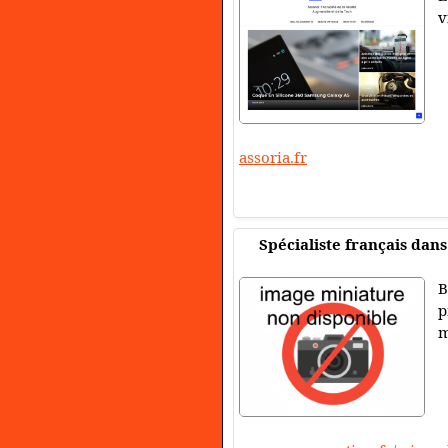
v
assoria.fr
Spécialiste français dan
B
p
m