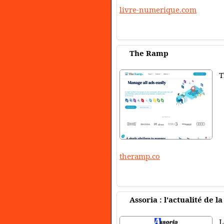
livre-numerique.com
The Ramp
T
theramp.co
Assoria : l'actualité de l
L