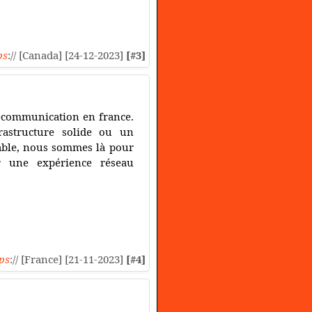
ps
:// [Canada] [24-12-2023]
[#3]
lécommunication en france.
rastructure solide ou un
fiable, nous sommes là pour
r une expérience réseau
ps
:// [France] [21-11-2023]
[#4]