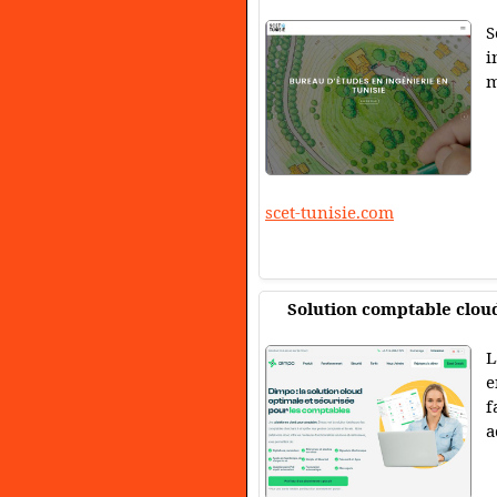
S
i
m
scet-tunisie.com
Solution comptable cloud
L
e
f
a