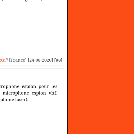
ps
:// [France] [24-08-2020]
[#8]
icrophone espion pour les
m, microphone espion vhf,
phone laser).