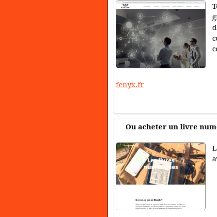
T
g
d
c
c
fenyx.fr
Ou acheter un livre num
L
a